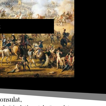
t
onsulat,