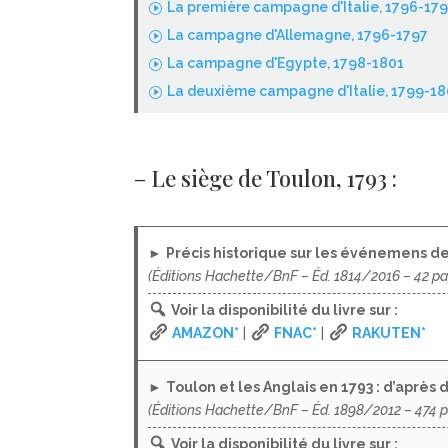
La première campagne d'Italie, 1796-17
I
La campagne d'Allemagne, 1796-1797
I
La campagne d'Egypte, 1798-1801
I
La deuxième campagne d'Italie, 1799-18
I
– Le siège de Toulon, 1793 :
►
Précis historique sur les événemens d
(Éditions Hachette/BnF – Éd. 1814/2016 – 42 p
Voir la disponibilité du livre sur :
AMAZON*
|
FNAC*
|
RAKUTEN*
►
Toulon et les Anglais en 1793 : d’après
(Éditions Hachette/BnF – Éd. 1898/2012 – 474 
Voir la disponibilité du livre sur :