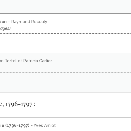
léon
– Raymond Recouly
pages)
an Tortel et Patricia Carlier
, 1796-1797 :
ie (1796-1797)
– Yves Amiot