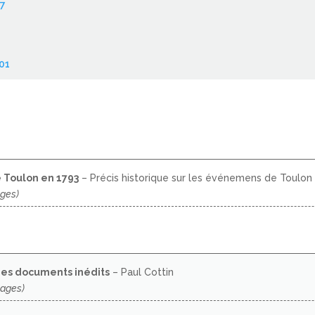
97
01
e Toulon en 1793
– Précis historique sur les événemens de Toulon
ages)
 des documents inédits
– Paul Cottin
pages)